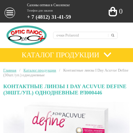
Салоны оптики в Смоленске
0
Телефон для заказов
+ 7 (4812) 31-41-59
КАТАЛОГ ПРОДУКЦИИ
Главная
/
Каталог продукции
/
Контактные линзы I Day Acuvue Define
(30шт./уп.) однодневные
КОНТАКТНЫЕ ЛИНЗЫ I DAY ACUVUE DEFINE
(30ШТ./УП.) ОДНОДНЕВНЫЕ РЛ000446